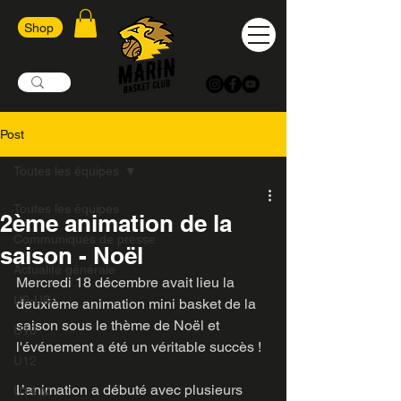
Shop
Post
Toutes les équipes
Toutes les équipes
2ème animation de la
Communiqués de presse
saison - Noël
Actualité générale
Mercredi 18 décembre avait lieu la 
U6-U8
deuxième animation mini basket de la 
saison sous le thème de Noël et 
U10
l'événement a été un véritable succès ! 
U12
L’animation a débuté avec plusieurs 
U14 M