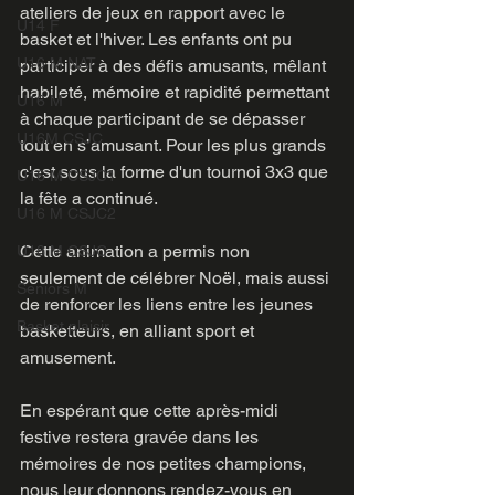
ateliers de jeux en rapport avec le 
U14 F
basket et l'hiver. Les enfants ont pu 
U16 M NAT
participer à des défis amusants, mêlant 
habileté, mémoire et rapidité permettant 
U16 M
à chaque participant de se dépasser 
U16M CSJC
tout en s’amusant. Pour les plus grands 
c'est sous la forme d'un tournoi 3x3 que 
U16 M CSJC1
la fête a continué.
U16 M CSJC2
Cette animation a permis non 
U18 M CSJC
seulement de célébrer Noël, mais aussi 
Seniors M
de renforcer les liens entre les jeunes 
Basket plaisir
basketteurs, en alliant sport et 
amusement. 
En espérant que cette après-midi  
festive restera gravée dans les 
mémoires de nos petites champions, 
nous leur donnons rendez-vous en 