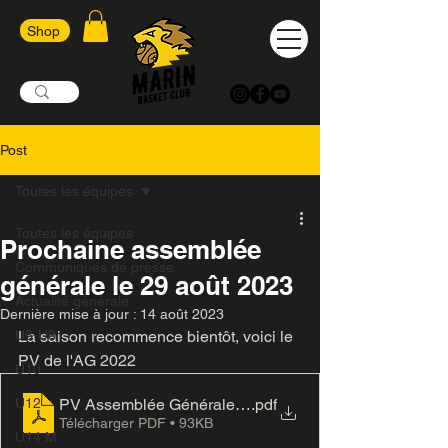
Shop
Post
Toutes les équipes
Toutes les équipes
Prochaine assemblée
Communiqués de presse
générale le 29 août 2023
Actualité générale
Dernière mise à jour :
14 août 2023
U6-U8
La saison recommence bientôt, voici le 
PV de l'AG 2022
U10
PV Assemblée Générale 2022
.pdf
U12
Télécharger PDF • 93KB
U14 M