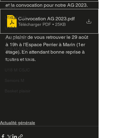
et la convocation pour notre AG 2023. 
U14 F
U16 M NAT
Convocation AG 2023
.pdf
Télécharger PDF • 25KB
U16 M
Au plaisir de vous retrouver le 29 août 
U16M CSJC
à 19h à l'Espace Perrier à Marin (1er 
U16 M CSJC1
étage). En attendant bonne reprise à 
toutes et tous.
U16 M CSJC2
U18 M CSJC
Seniors M
Basket plaisir
Actualité générale